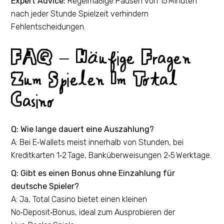
Expert Advice:
Regelmäßige Pausen von 15 Minuten
nach jeder Stunde Spielzeit verhindern
Fehlentscheidungen.
FAQ – Häufige Fragen
Zum Spielen Im Total
Casino
Q: Wie lange dauert eine Auszahlung?
A: Bei E‑Wallets meist innerhalb von Stunden, bei
Kreditkarten 1‑2 Tage, Banküberweisungen 2‑5 Werktage.
Q: Gibt es einen Bonus ohne Einzahlung für
deutsche Spieler?
A: Ja, Total Casino bietet einen kleinen
No‑Deposit‑Bonus, ideal zum Ausprobieren der