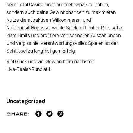
beim Total Casino nicht nur mehr Spaß zu haben,
sondern auch deine Gewinnchancen zu maximieren.
Nutze die attraktiven Willkommens- und
No‑Deposit‑Bonusse, wähle Spiele mit hoher RTP, setze
klare Limits und profitiere von schnellen Auszahlungen.
Und vergiss nie: verantwortungsvolles Spielen ist der
Schlüssel zu langfristigem Erfolg.
Viel Glück und viel Gewinn beim nächsten
Live‑Dealer‑Rundlauf!
Uncategorized
SHARE: