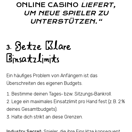
ONLINE CASINO
LIEFERT,
UM NEUE SPIELER ZU
UNTERSTÜTZEN.“
3. Setze Klare
Einsatzlimits
Ein häufiges Problem von Anfängern ist das
Überschreiten des eigenen Budgets.
Bestimme deinen Tages‑ bzw. Sitzungs‑Bankroll.
Lege ein maximales Einsatzlimit pro Hand fest (z. B. 2 %
deines Gesamtbudgets).
Halte dich strikt an diese Grenzen.
Industry Secret:
Spieler, die ihre Einsätze konsequent