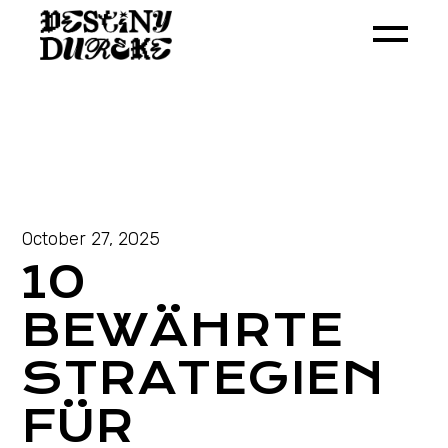
Skip
to
the
content
October 27, 2025
10
BEWÄHRTE
STRATEGIEN
FÜR