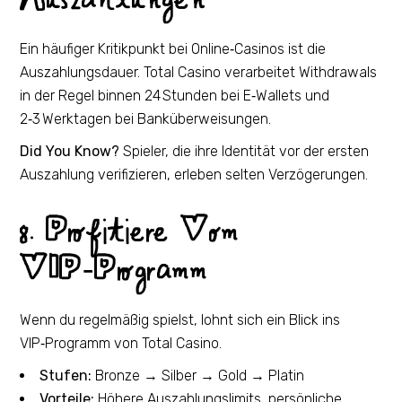
Ein häufiger Kritikpunkt bei Online‑Casinos ist die
Auszahlungsdauer. Total Casino verarbeitet Withdrawals
in der Regel binnen 24 Stunden bei E‑Wallets und
2‑3 Werktagen bei Banküberweisungen.
Did You Know?
Spieler, die ihre Identität vor der ersten
Auszahlung verifizieren, erleben selten Verzögerungen.
8. Profitiere Vom
VIP‑Programm
Wenn du regelmäßig spielst, lohnt sich ein Blick ins
VIP‑Programm von Total Casino.
Stufen:
Bronze → Silber → Gold → Platin
Vorteile:
Höhere Auszahlungslimits, persönliche