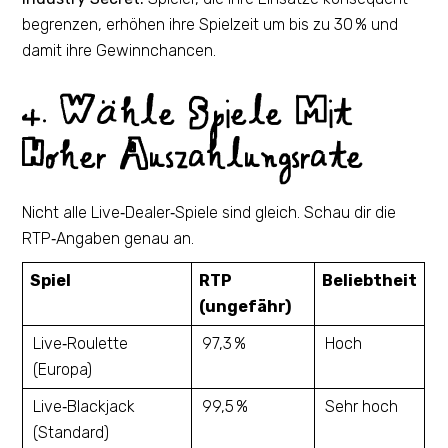
begrenzen, erhöhen ihre Spielzeit um bis zu 30 % und
damit ihre Gewinnchancen.
4. Wähle Spiele Mit
Hoher Auszahlungsrate
Nicht alle Live‑Dealer‑Spiele sind gleich. Schau dir die
RTP‑Angaben genau an.
Spiel
RTP
Beliebtheit
(ungefähr)
Live‑Roulette
97,3 %
Hoch
(Europa)
Live‑Blackjack
99,5 %
Sehr hoch
(Standard)