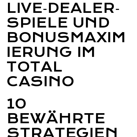
LIVE‑DEALER‑
SPIELE UND
BONUSMAXIM
IERUNG IM
TOTAL
CASINO
10
BEWÄHRTE
STRATEGIEN