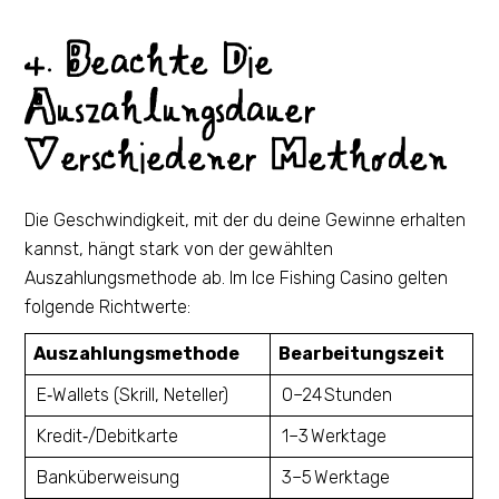
4. Beachte Die
Auszahlungsdauer
Verschiedener Methoden
Die Geschwindigkeit, mit der du deine Gewinne erhalten
kannst, hängt stark von der gewählten
Auszahlungsmethode ab. Im Ice Fishing Casino gelten
folgende Richtwerte:
Auszahlungsmethode
Bearbeitungszeit
E‑Wallets (Skrill, Neteller)
0–24 Stunden
Kredit‑/Debitkarte
1–3 Werktage
Banküberweisung
3–5 Werktage