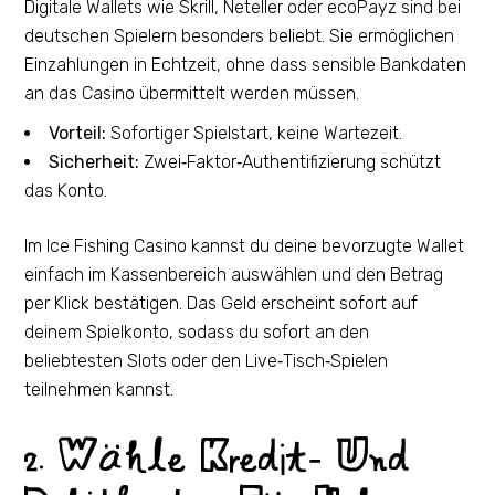
Digitale Wallets wie Skrill, Neteller oder ecoPayz sind bei
deutschen Spielern besonders beliebt. Sie ermöglichen
Einzahlungen in Echtzeit, ohne dass sensible Bankdaten
an das Casino übermittelt werden müssen.
Vorteil:
Sofortiger Spielstart, keine Wartezeit.
Sicherheit:
Zwei‑Faktor‑Authentifizierung schützt
das Konto.
Im Ice Fishing Casino kannst du deine bevorzugte Wallet
einfach im Kassenbereich auswählen und den Betrag
per Klick bestätigen. Das Geld erscheint sofort auf
deinem Spielkonto, sodass du sofort an den
beliebtesten Slots oder den Live‑Tisch‑Spielen
teilnehmen kannst.
2. Wähle Kredit‑ Und