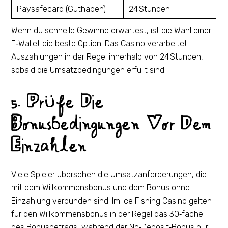
Paysafecard (Guthaben)
24 Stunden
Wenn du schnelle Gewinne erwartest, ist die Wahl einer
E‑Wallet die beste Option. Das Casino verarbeitet
Auszahlungen in der Regel innerhalb von 24 Stunden,
sobald die Umsatzbedingungen erfüllt sind.
5. Prüfe Die
Bonusbedingungen Vor Dem
Einzahlen
Viele Spieler übersehen die Umsatzanforderungen, die
mit dem Willkommensbonus und dem Bonus ohne
Einzahlung verbunden sind. Im Ice Fishing Casino gelten
für den Willkommensbonus in der Regel das 30‑fache
des Bonusbetrags, während der No‑Deposit‑Bonus nur