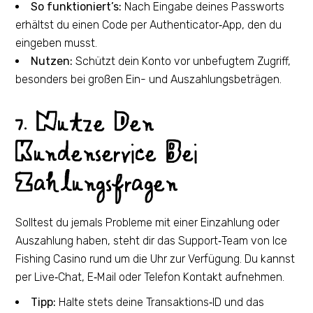
So funktioniert’s:
Nach Eingabe deines Passworts
erhältst du einen Code per Authenticator‑App, den du
eingeben musst.
Nutzen:
Schützt dein Konto vor unbefugtem Zugriff,
besonders bei großen Ein- und Auszahlungsbeträgen.
7. Nutze Den
Kundenservice Bei
Zahlungsfragen
Solltest du jemals Probleme mit einer Einzahlung oder
Auszahlung haben, steht dir das Support‑Team von Ice
Fishing Casino rund um die Uhr zur Verfügung. Du kannst
per Live‑Chat, E‑Mail oder Telefon Kontakt aufnehmen.
Tipp:
Halte stets deine Transaktions‑ID und das