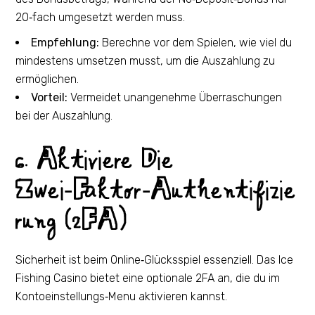
20‑fach umgesetzt werden muss.
Empfehlung:
Berechne vor dem Spielen, wie viel du
mindestens umsetzen musst, um die Auszahlung zu
ermöglichen.
Vorteil:
Vermeidet unangenehme Überraschungen
bei der Auszahlung.
6. Aktiviere Die
Zwei‑Faktor‑Authentifizie
Rung (2FA)
Sicherheit ist beim Online‑Glücksspiel essenziell. Das Ice
Fishing Casino bietet eine optionale 2FA an, die du im
Kontoeinstellungs‑Menu aktivieren kannst.