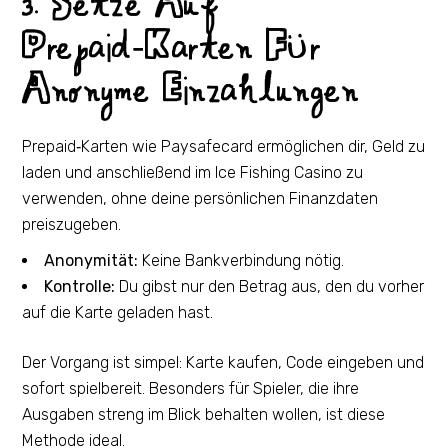
3. Setze Auf
Prepaid‑Karten Für
Anonyme Einzahlungen
Prepaid‑Karten wie Paysafecard ermöglichen dir, Geld zu
laden und anschließend im Ice Fishing Casino zu
verwenden, ohne deine persönlichen Finanzdaten
preiszugeben.
Anonymität:
Keine Bankverbindung nötig.
Kontrolle:
Du gibst nur den Betrag aus, den du vorher
auf die Karte geladen hast.
Der Vorgang ist simpel: Karte kaufen, Code eingeben und
sofort spielbereit. Besonders für Spieler, die ihre
Ausgaben streng im Blick behalten wollen, ist diese
Methode ideal.