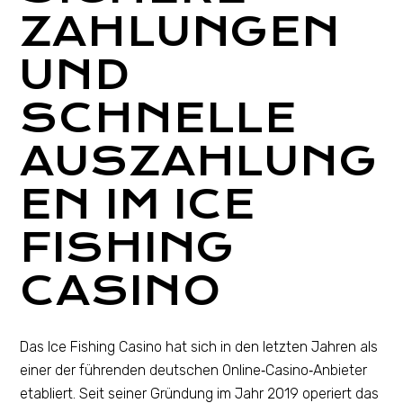
ZAHLUNGEN
UND
SCHNELLE
AUSZAHLUNG
EN IM ICE
FISHING
CASINO
Das Ice Fishing Casino hat sich in den letzten Jahren als
einer der führenden deutschen Online‑Casino‑Anbieter
etabliert. Seit seiner Gründung im Jahr 2019 operiert das