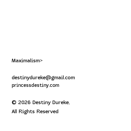
Maximalism>
destinydureke@gmail.com
princessdestiny.com
© 2026 Destiny Dureke,
All Rights Reserved