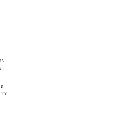
as
r,
ha
ante