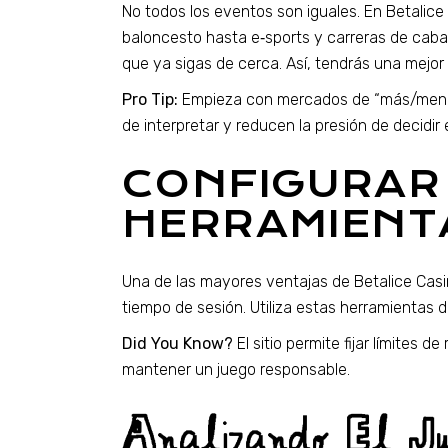
No todos los eventos son iguales. En Betalic
baloncesto hasta e‑sports y carreras de caba
que ya sigas de cerca. Así, tendrás una mejor 
Pro Tip:
Empieza con mercados de “más/menos”
de interpretar y reducen la presión de decidir
CONFIGURAR 
HERRAMIENT
Una de las mayores ventajas de Betalice Casin
tiempo de sesión. Utiliza estas herramientas d
Did You Know?
El sitio permite fijar límites d
mantener un juego responsable.
Analizando El Ju