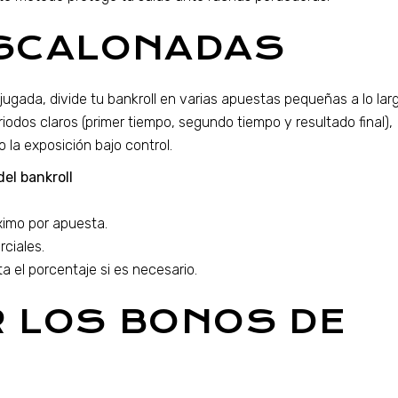
SCALONADAS
jugada, divide tu bankroll en varias apuestas pequeñas a lo lar
eriodos claros (primer tiempo, segundo tiempo y resultado final),
la exposición bajo control.
del bankroll
ximo por apuesta.
ciales.
 el porcentaje si es necesario.
 LOS BONOS DE