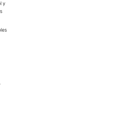
l y
es
ples
y