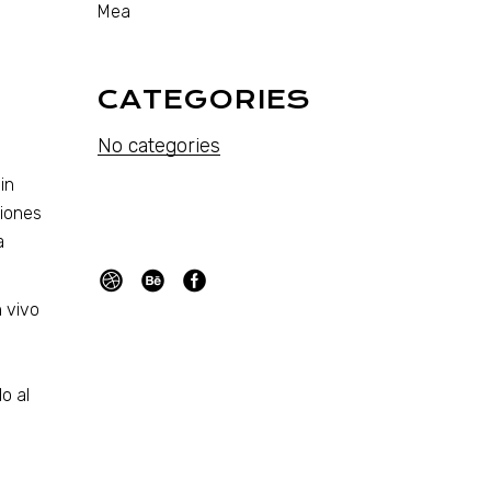
Mea
CATEGORIES
No categories
in
ciones
a
 vivo
o al