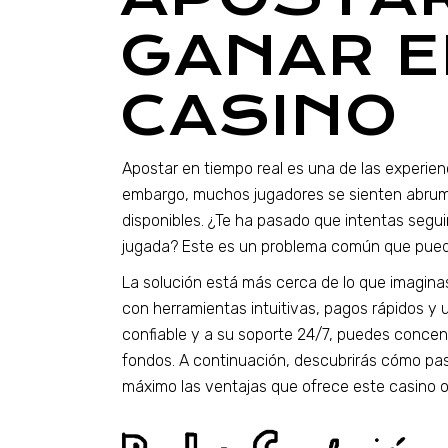
GANAR E
CASINO
Apostar en tiempo real es una de las experie
embargo, muchos jugadores se sienten abruma
disponibles. ¿Te ha pasado que intentas seguir
jugada? Este es un problema común que puede 
La solución está más cerca de lo que imagina
con herramientas intuitivas, pagos rápidos y 
confiable y a su soporte 24/7, puedes concent
fondos. A continuación, descubrirás cómo pas
máximo las ventajas que ofrece este casino o