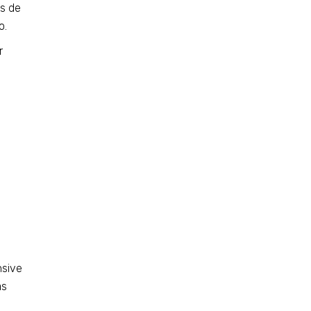
os de
o.
r
nsive
as