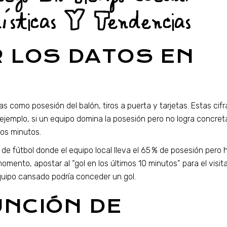
ísticas Y Tendencias
 LOS DATOS EN
s como posesión del balón, tiros a puerta y tarjetas. Estas cifr
emplo, si un equipo domina la posesión pero no logra concreta
mos minutos.
de fútbol donde el equipo local lleva el 65 % de posesión pero 
 momento, apostar al “gol en los últimos 10 minutos” para el visit
quipo cansado podría conceder un gol.
UNCIÓN DE