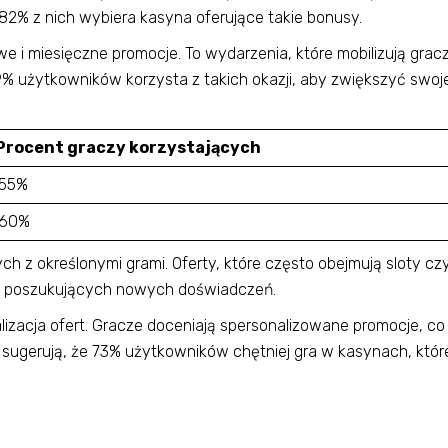
82% z nich wybiera kasyna oferujące takie bonusy.
 i miesięczne promocje. To wydarzenia, które mobilizują grac
9% użytkowników korzysta z takich okazji, aby zwiększyć swoj
Procent graczy korzystających
55%
60%
 z określonymi grami. Oferty, które często obejmują sloty cz
ób poszukujących nowych doświadczeń.
izacja ofert. Gracze doceniają spersonalizowane promocje, co
sugerują, że 73% użytkowników chętniej gra w kasynach, któr