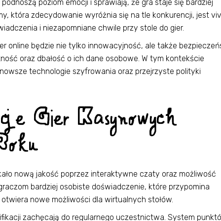
podnoszą poziom emocji i sprawiają, że gra staje się bardziej
, która zdecydowanie wyróżnia się na tle konkurencji, jest
vi
iadczenia i niezapomniane chwile przy stole do gier.
r online będzie nie tylko innowacyjność, ale także bezpieczeń
ntność oraz dbałość o ich dane osobowe. W tym kontekście
owsze technologie szyfrowania oraz przejrzyste polityki
cje Gier Kasynowych
Roku
ało nową jakość poprzez interaktywne czaty oraz możliwość
graczom bardziej osobiste doświadczenie, które przypomina
R otwiera nowe możliwości dla wirtualnych stołów.
fikacji zachęcają do regularnego uczestnictwa. System punkt