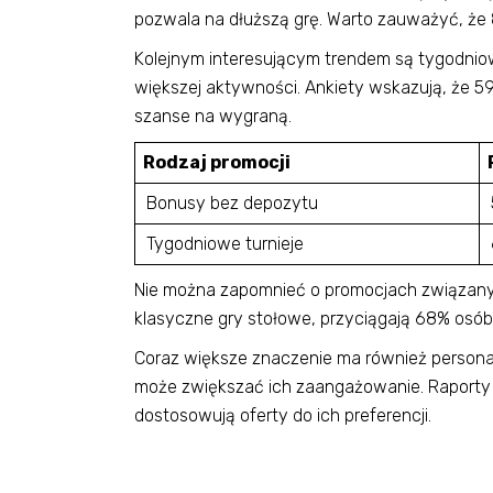
pozwala na dłuższą grę. Warto zauważyć, że 
Kolejnym interesującym trendem są tygodniowe
większej aktywności. Ankiety wskazują, że 5
szanse na wygraną.
Rodzaj promocji
Bonusy bez depozytu
Tygodniowe turnieje
Nie można zapomnieć o promocjach związanych
klasyczne gry stołowe, przyciągają 68% os
Coraz większe znaczenie ma również personal
może zwiększać ich zaangażowanie. Raporty 
dostosowują oferty do ich preferencji.