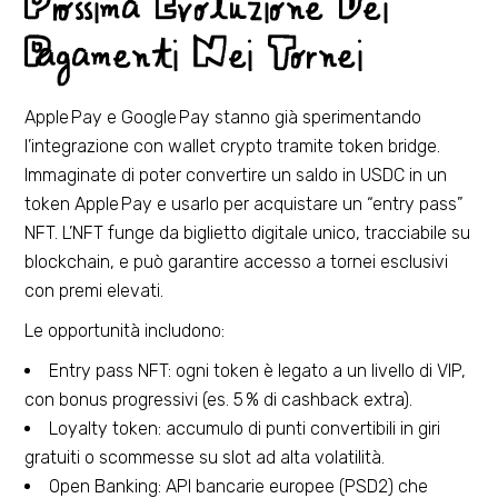
Prossima Evoluzione Dei
Pagamenti Nei Tornei
Apple Pay e Google Pay stanno già sperimentando
l’integrazione con wallet crypto tramite token bridge.
Immaginate di poter convertire un saldo in USDC in un
token Apple Pay e usarlo per acquistare un “entry pass”
NFT. L’NFT funge da biglietto digitale unico, tracciabile su
blockchain, e può garantire accesso a tornei esclusivi
con premi elevati.
Le opportunità includono:
Entry pass NFT: ogni token è legato a un livello di VIP,
con bonus progressivi (es. 5 % di cashback extra).
Loyalty token: accumulo di punti convertibili in giri
gratuiti o scommesse su slot ad alta volatilità.
Open Banking: API bancarie europee (PSD2) che