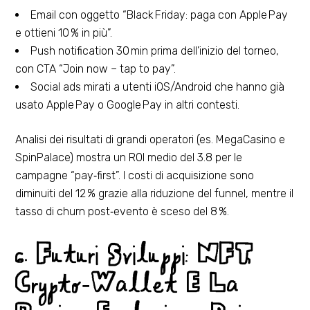
Email con oggetto “Black Friday: paga con Apple Pay
e ottieni 10 % in più”.
Push notification 30 min prima dell’inizio del torneo,
con CTA “Join now – tap to pay”.
Social ads mirati a utenti iOS/Android che hanno già
usato Apple Pay o Google Pay in altri contesti.
Analisi dei risultati di grandi operatori (es. MegaCasino e
SpinPalace) mostra un ROI medio del 3.8 per le
campagne “pay‑first”. I costi di acquisizione sono
diminuiti del 12 % grazie alla riduzione del funnel, mentre il
tasso di churn post‑evento è sceso del 8 %.
6. Futuri Sviluppi: NFT,
Crypto‑wallet E La