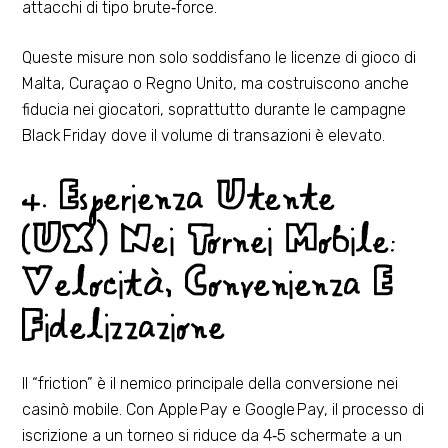
attacchi di tipo brute‑force.
Queste misure non solo soddisfano le licenze di gioco di
Malta, Curaçao o Regno Unito, ma costruiscono anche
fiducia nei giocatori, soprattutto durante le campagne
Black Friday dove il volume di transazioni è elevato.
4. Esperienza Utente
(UX) Nei Tornei Mobile:
Velocità, Convenienza E
Fidelizzazione
Il “friction” è il nemico principale della conversione nei
casinò mobile. Con Apple Pay e Google Pay, il processo di
iscrizione a un torneo si riduce da 4‑5 schermate a un