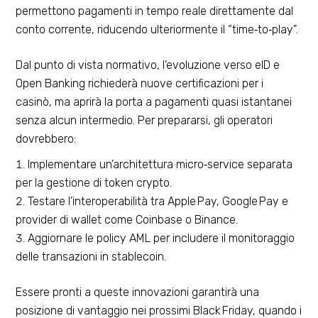
permettono pagamenti in tempo reale direttamente dal
conto corrente, riducendo ulteriormente il “time‑to‑play”.
Dal punto di vista normativo, l’evoluzione verso eID e
Open Banking richiederà nuove certificazioni per i
casinò, ma aprirà la porta a pagamenti quasi istantanei
senza alcun intermedio. Per prepararsi, gli operatori
dovrebbero:
Implementare un’architettura micro‑service separata
per la gestione di token crypto.
Testare l’interoperabilità tra Apple Pay, Google Pay e
provider di wallet come Coinbase o Binance.
Aggiornare le policy AML per includere il monitoraggio
delle transazioni in stablecoin.
Essere pronti a queste innovazioni garantirà una
posizione di vantaggio nei prossimi Black Friday, quando i