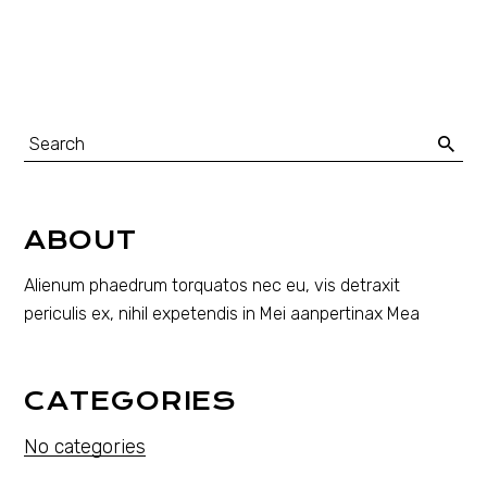
Search
for:
ABOUT
Alienum phaedrum torquatos nec eu, vis detraxit
periculis ex, nihil expetendis in Mei aanpertinax Mea
CATEGORIES
No categories