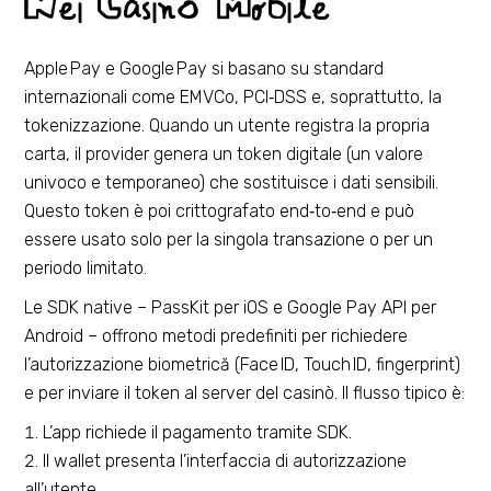
Nei Casinò Mobile
Apple Pay e Google Pay si basano su standard
internazionali come EMVCo, PCI‑DSS e, soprattutto, la
tokenizzazione. Quando un utente registra la propria
carta, il provider genera un token digitale (un valore
univoco e temporaneo) che sostituisce i dati sensibili.
Questo token è poi crittografato end‑to‑end e può
essere usato solo per la singola transazione o per un
periodo limitato.
Le SDK native – PassKit per iOS e Google Pay API per
Android – offrono metodi predefiniti per richiedere
l’autorizzazione biometrică (Face ID, Touch ID, fingerprint)
e per inviare il token al server del casinò. Il flusso tipico è:
L’app richiede il pagamento tramite SDK.
Il wallet presenta l’interfaccia di autorizzazione
all’utente.