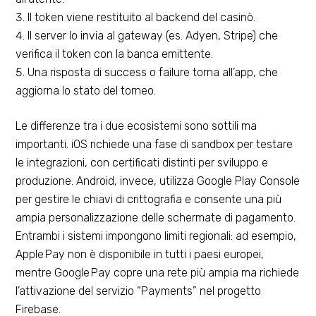
Il token viene restituito al backend del casinò.
Il server lo invia al gateway (es. Adyen, Stripe) che
verifica il token con la banca emittente.
Una risposta di success o failure torna all’app, che
aggiorna lo stato del torneo.
Le differenze tra i due ecosistemi sono sottili ma
importanti. iOS richiede una fase di sandbox per testare
le integrazioni, con certificati distinti per sviluppo e
produzione. Android, invece, utilizza Google Play Console
per gestire le chiavi di crittografia e consente una più
ampia personalizzazione delle schermate di pagamento.
Entrambi i sistemi impongono limiti regionali: ad esempio,
Apple Pay non è disponibile in tutti i paesi europei,
mentre Google Pay copre una rete più ampia ma richiede
l’attivazione del servizio “Payments” nel progetto
Firebase.