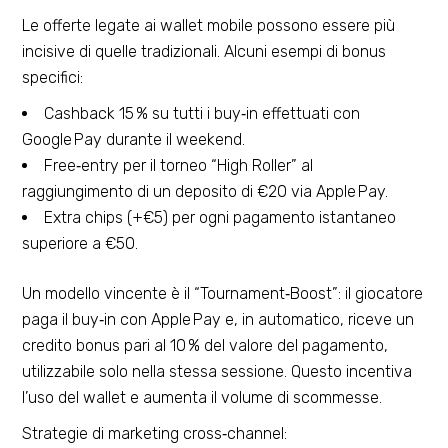
Le offerte legate ai wallet mobile possono essere più
incisive di quelle tradizionali. Alcuni esempi di bonus
specifici:
Cashback 15 % su tutti i buy‑in effettuati con
Google Pay durante il weekend.
Free‑entry per il torneo “High Roller” al
raggiungimento di un deposito di €20 via Apple Pay.
Extra chips (+€5) per ogni pagamento istantaneo
superiore a €50.
Un modello vincente è il “Tournament‑Boost”: il giocatore
paga il buy‑in con Apple Pay e, in automatico, riceve un
credito bonus pari al 10 % del valore del pagamento,
utilizzabile solo nella stessa sessione. Questo incentiva
l’uso del wallet e aumenta il volume di scommesse.
Strategie di marketing cross‑channel: