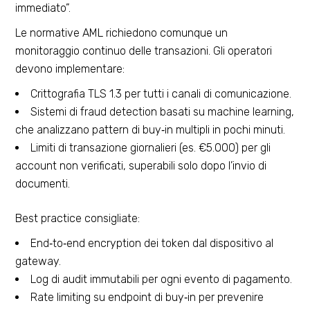
immediato”.
Le normative AML richiedono comunque un
monitoraggio continuo delle transazioni. Gli operatori
devono implementare:
Crittografia TLS 1.3 per tutti i canali di comunicazione.
Sistemi di fraud detection basati su machine learning,
che analizzano pattern di buy‑in multipli in pochi minuti.
Limiti di transazione giornalieri (es. €5.000) per gli
account non verificati, superabili solo dopo l’invio di
documenti.
Best practice consigliate:
End‑to‑end encryption dei token dal dispositivo al
gateway.
Log di audit immutabili per ogni evento di pagamento.
Rate limiting su endpoint di buy‑in per prevenire