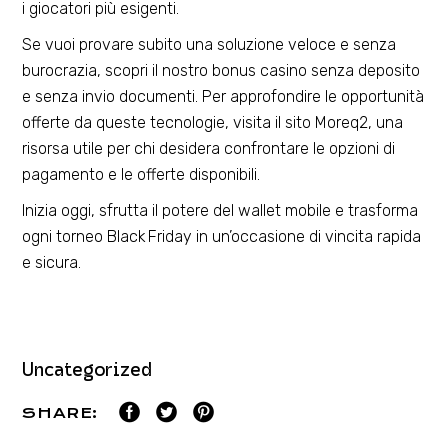
i giocatori più esigenti.
Se vuoi provare subito una soluzione veloce e senza
burocrazia, scopri il nostro bonus casino senza deposito
e senza invio documenti. Per approfondire le opportunità
offerte da queste tecnologie, visita il sito Moreq2, una
risorsa utile per chi desidera confrontare le opzioni di
pagamento e le offerte disponibili.
Inizia oggi, sfrutta il potere del wallet mobile e trasforma
ogni torneo Black Friday in un’occasione di vincita rapida
e sicura.
Uncategorized
SHARE: