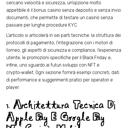
cercano velocità e sicurezza, un’opzione molto
appetibile è il
bonus casino senza deposito e senza invio
documenti
, che permette di testare un casinò senza
passare per lunghe procedure KYC.
L’articolo si articolerà in sei parti tecniche: la struttura dei
protocolli di pagamento, l’integrazione con i motori di
torneo, gli aspetti di sicurezza e compliance, l’esperienza
utente, le promozioni specifiche per il Black Friday e,
infine, uno sguardo ai futuri sviluppi con NFT e
crypto‑wallet. Ogni sezione fornirà esempi concreti, dati
di performance e suggerimenti pratici per operatori e
player.
1. Architettura Tecnica Di
Apple Pay E Google Pay