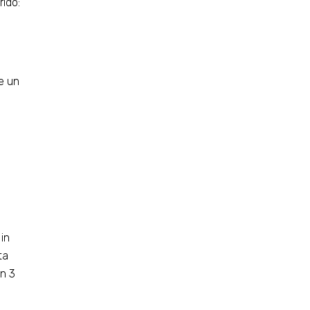
rido:
e un
.
in
ta
in 3