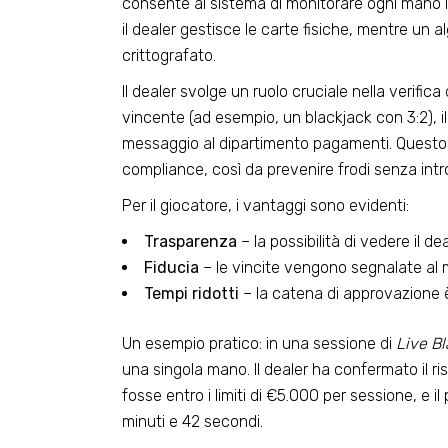
consente al sistema di monitorare ogni mano in
il dealer gestisce le carte fisiche, mentre un a
crittografato.
Il dealer svolge un ruolo cruciale nella verifi
vincente (ad esempio, un blackjack con 3:2), i
messaggio al dipartimento pagamenti. Questo
compliance, così da prevenire frodi senza intro
Per il giocatore, i vantaggi sono evidenti:
Trasparenza
– la possibilità di vedere il d
Fiducia
– le vincite vengono segnalate al
Tempi ridotti
– la catena di approvazione è 
Un esempio pratico: in una sessione di
Live B
una singola mano. Il dealer ha confermato il ri
fosse entro i limiti di €5.000 per sessione, e i
minuti e 42 secondi.