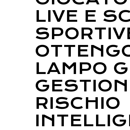
LIVE E 
SPORTIV
OTTENGO
LAMPO G
GESTION
RISCHIO
INTELLI