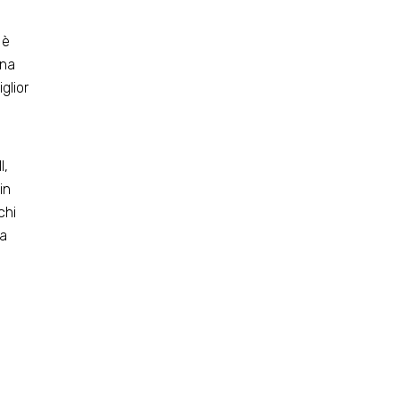
 è
una
glior
l,
in
chi
 a