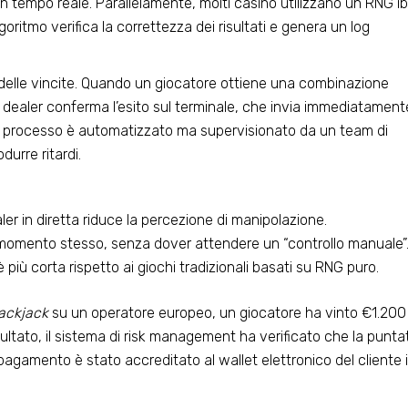
 tempo reale. Parallelamente, molti casinò utilizzano un RNG ib
lgoritmo verifica la correttezza dei risultati e genera un log
ca delle vincite. Quando un giocatore ottiene una combinazione
l dealer conferma l’esito sul terminale, che invia immediatament
 processo è automatizzato ma supervisionato da un team di
durre ritardi.
ealer in diretta riduce la percezione di manipolazione.
 momento stesso, senza dover attendere un “controllo manuale”
più corta rispetto ai giochi tradizionali basati su RNG puro.
lackjack
su un operatore europeo, un giocatore ha vinto €1.200 
sultato, il sistema di risk management ha verificato che la punta
l pagamento è stato accreditato al wallet elettronico del cliente 