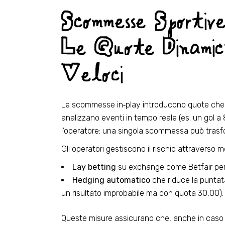
Scommesse Sporti
Le Quote Dinamich
Veloci
Le scommesse in‑play introducono quote che c
analizzano eventi in tempo reale (es. un gol a 
l’operatore: una singola scommessa può trasfo
Gli operatori gestiscono il rischio attraverso 
Lay betting
su exchange come Betfair per b
Hedging automatico
che riduce la puntata
un risultato improbabile ma con quota 30,00).
Queste misure assicurano che, anche in caso di