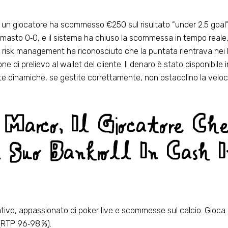
A, un giocatore ha scommesso €250 sul risultato “under 2.5 goal
 è rimasto 0‑0, e il sistema ha chiuso la scommessa in tempo reale
 risk management ha riconosciuto che la puntata rientrava nei l
e di prelievo al wallet del cliente. Il denaro è stato disponibile i
e dinamiche, se gestite correttamente, non ostacolino la veloc
: Marco, Il Giocatore Ch
l Suo Bankroll In Cash I
tivo, appassionato di poker live e scommesse sul calcio. Gioca
 (RTP 96‑98 %).