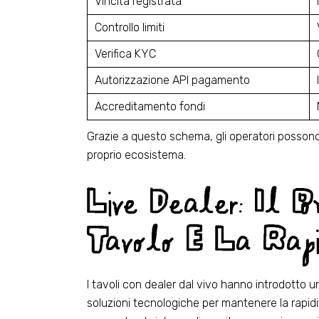
Vincita registrata
Controllo limiti
Verifica KYC
Autorizzazione API pagamento
Accreditamento fondi
Grazie a questo schema, gli operatori possono
proprio ecosistema.
Live Dealer: Il P
Tavolo E La Rapi
I tavoli con dealer dal vivo hanno introdotto
soluzioni tecnologiche per mantenere la rapid