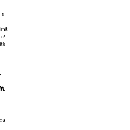
” a
,
imiti
n 3
ità
e
n
 da